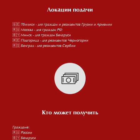
Локации подачи
🇬🇪 Тбилиси - для граждан и резидентов Грузии и Армении
🇷🇺 Москва - для граждан РФ
🇧🇾 Минск - для граждан Беларуси
🇲🇪 Подгорица - для резидентов Черногории
🇷🇸 Белград - для резидентов Сербии
Кто может получить
Граждане:
🇷🇺 России
🇧🇾 Беларуси