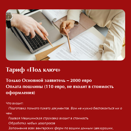
Тариф «Под ключ»
Только Основной заявитель – 2000 евро
Оплата пошлины (110 евро, не входит в стоимость
оформления)
Что входит:
– Подготовка полного пакета документов. Вам не нужно беспокоиться ни о
чем.
больше о нас в социальных сетях
– Годовая Медицинская страховка входит в стоимость
– Обработка любых дозапросов
– Заполнение всех венгерских форм по вашим данным (декларации,