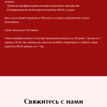
анкеты)
– Правильное формирование всего комплекта документов
– Сопровождение до получения карточки ВНЖ на руки
Вам нужно будет приехать в Тбилиси на подачу документов и сдачу
биометрии.
2026 Все права защищены
Срок ожидания 2-6 недель
Политика обработки персональных данных
Не является публичной офертой.
После одобрения Вам в паспорт вклеивается виза Д на 30 дней, с окном в 3
Решение по визе принимает
месяца. В эти три месяцы вы должны залететь в Будапешт и забрать свою
соответствующее консульство.
Компания оказывает
карточку ВНЖ сроком на 1 год.
консультационные и
сопроводительные услуги.
+995 591 090 112
+995 591 909 366
dianaalikian@gmail.com
Identification Number 422765724
Свяжитесь с нами