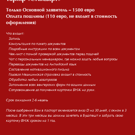
Только Основной заявитель – 1500 евро
Оплата пошлины (110 евро, не входит в стоимость
оформления)
Что входит:
– Запись
– Консультация по пакету документов
– Подробные инструкции по всем документам
– Чек-лист с полной проверкой документов перед подачей
– Чат с персональным менеджером, где можно задать любые вопросы
– Переводы документов на Английский язык
– Составление мотивационного письма
– Годовая Медицинская страховка входит в стоимость
– Обработка любых дозапросов
– Заполнение всех венгерских форм по вашим данным
– Сопровождение до получения карточки ВНЖ на руки.
Срок ожидания 2-6 недель
После одобрения Вам в паспорт вклеивается виза D на 30 дней, с окном в 3
месяца. В эти три месяцы вы должны залететь в Будапешт и забрать свою
карточку ВНЖ сроком на 1 год.